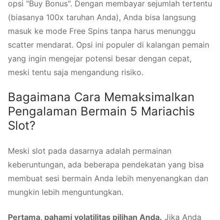
opsi "Buy Bonus". Dengan membayar sejumlah tertentu
(biasanya 100x taruhan Anda), Anda bisa langsung
masuk ke mode Free Spins tanpa harus menunggu
scatter mendarat. Opsi ini populer di kalangan pemain
yang ingin mengejar potensi besar dengan cepat,
meski tentu saja mengandung risiko.
Bagaimana Cara Memaksimalkan
Pengalaman Bermain 5 Mariachis
Slot?
Meski slot pada dasarnya adalah permainan
keberuntungan, ada beberapa pendekatan yang bisa
membuat sesi bermain Anda lebih menyenangkan dan
mungkin lebih menguntungkan.
Pertama, pahami volatilitas pilihan Anda.
Jika Anda