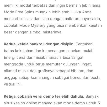
memiliki modal terbatas dan ingin bermain lebih lama,
Mode Free Spins mungkin lebih stabil. Jika Anda
mencari sensasi dan siap dengan naik turunnya saldo,
cobalah Mode Mystery yang bisa memberikan kejutan
besar dengan simbol misterinya.
Kedua, kelola bankroll dengan disiplin.
Tentukan
batas kekalahan dan kemenangan sebelum mulai.
Energi ceria dari musik mariachi bisa sangat
menggoda untuk terus memutar gulungan. Ingat,
nikmati musik dan grafisnya sebagai hiburan, dan
anggap setiap kemenangan sebagai bonus dari pesta
virtual ini.
Ketiga, cobalah versi demo terlebih dahulu.
Banyak
situs kasino online menyediakan mode demo untuk
5