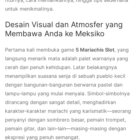
untuk menikmatinya.
Desain Visual dan Atmosfer yang
Membawa Anda ke Meksiko
Pertama kali membuka game
5 Mariachis Slot
, yang
langsung menarik mata adalah palet warnanya yang
cerah dan penuh kehidupan. Latar belakangnya
menampilkan suasana senja di sebuah pueblo kecil
dengan bangunan-bangunan berwarna pastel dan
lampu-lampu yang mulai menyala. Simbol-simbolnya
dirancang dengan sangat detail, menghadirkan
karakter-karakter mariachi yang karismatik—seorang
penyanyi dengan sombrero besar, pemain trompet,
pemain gitar, dan lain-lain—masing-masing dengan
ekspresi yang penuh semangat.