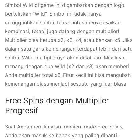
Simbol Wild di game ini digambarkan dengan logo
bertuliskan "Wild". Simbol ini tidak hanya
menggantikan simbol biasa untuk menyelesaikan
kombinasi, tetapi juga datang dengan multiplier!
Multiplier bisa berupa x2, x3, x4, atau bahkan x5. Jika
dalam satu garis kemenangan terdapat lebih dari satu
simbol Wild, multipliernya akan dikalikan. Misalnya,
menang dengan dua Wild (x2 dan x3) akan memberi
Anda multiplier total x6. Fitur kecil ini bisa mengubah
kemenangan biasa menjadi sesuatu yang luar biasa.
Free Spins dengan Multiplier
Progresif
Saat Anda memilih atau memicu mode Free Spins,
Anda akan masuk ke babak yang paling dinanti.