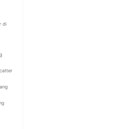
 di
ng
catter
yang
ng