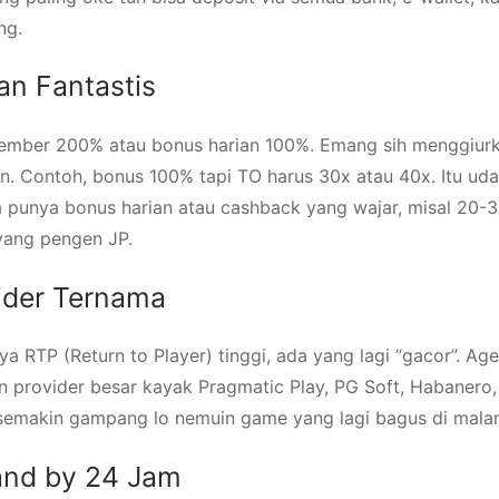
ng.
an Fantastis
ember 200% atau bonus harian 100%. Emang sih menggiurk
aan. Contoh, bonus 100% tapi TO harus 30x atau 40x. Itu ud
a punya bonus harian atau cashback yang wajar, misal 20-
 yang pengen JP.
vider Ternama
 RTP (Return to Player) tinggi, ada yang lagi “gacor”. Ag
n provider besar kayak Pragmatic Play, PG Soft, Habanero,
 semakin gampang lo nemuin game yang lagi bagus di malam
and by 24 Jam