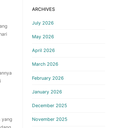
ARCHIVES
July 2026
yang
hari
May 2026
April 2026
March 2026
lannya
February 2026
i
January 2026
December 2025
h yang
November 2025
adang