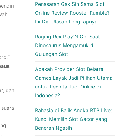
Penasaran Gak Sih Sama Slot
endiri
Online Review Rooster Rumble?
wah,
Ini Dia Ulasan Lengkapnya!
Raging Rex Play’N Go: Saat
Dinosaurus Mengamuk di
Gulungan Slot
bro!”
paus
Apakah Provider Slot Belatra
Games Layak Jadi Pilihan Utama
untuk Pecinta Judi Online di
ar, dan
Indonesia?
 suara
Rahasia di Balik Angka RTP Live:
Kunci Memilih Slot Gacor yang
ang
Beneran Ngasih
.