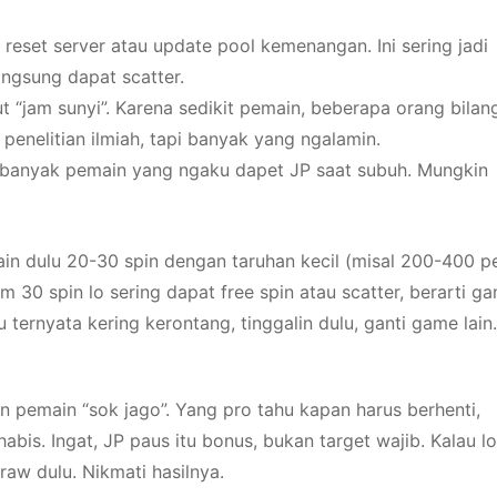
reset server atau update pool kemenangan. Ini sering jadi
ngsung dapat scatter.
t “jam sunyi”. Karena sedikit pemain, beberapa orang bilan
enelitian ilmiah, tapi banyak yang ngalamin.
 banyak pemain yang ngaku dapet JP saat subuh. Mungkin
in dulu 20-30 spin dengan taruhan kecil (misal 200-400 pe
 30 spin lo sering dapat free spin atau scatter, berarti ga
u ternyata kering kerontang, tinggalin dulu, ganti game lain.
 pemain “sok jago”. Yang pro tahu kapan harus berhenti,
bis. Ingat, JP paus itu bonus, bukan target wajib. Kalau l
raw dulu. Nikmati hasilnya.