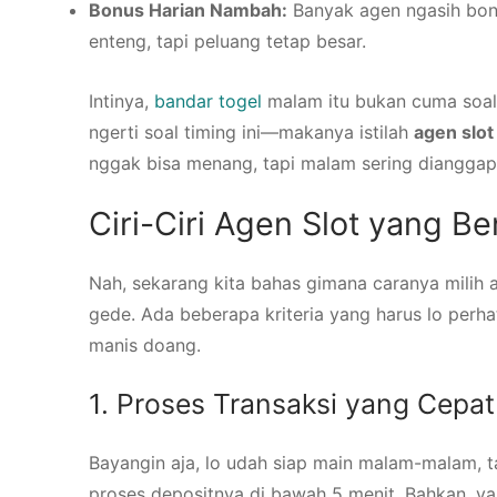
Bonus Harian Nambah:
Banyak agen ngasih bonu
enteng, tapi peluang tetap besar.
Intinya,
bandar togel
malam itu bukan cuma soal m
ngerti soal timing ini—makanya istilah
agen slo
nggak bisa menang, tapi malam sering dianggap
Ciri-Ciri Agen Slot yang B
Nah, sekarang kita bahas gimana caranya milih a
gede. Ada beberapa kriteria yang harus lo perhat
manis doang.
1. Proses Transaksi yang Cepat
Bayangin aja, lo udah siap main malam-malam, t
proses depositnya di bawah 5 menit. Bahkan, ya