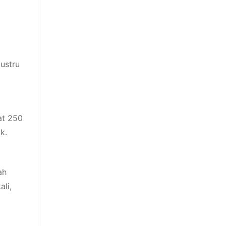
justru
at 250
k.
ah
li,