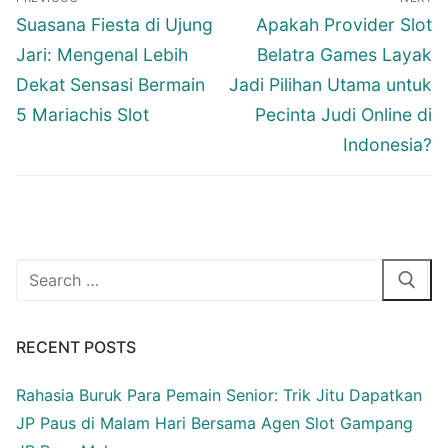
navigation
Previous
Next
Suasana Fiesta di Ujung
Apakah Provider Slot
post:
post:
Jari: Mengenal Lebih
Belatra Games Layak
Dekat Sensasi Bermain
Jadi Pilihan Utama untuk
5 Mariachis Slot
Pecinta Judi Online di
Indonesia?
Search
for:
RECENT POSTS
Rahasia Buruk Para Pemain Senior: Trik Jitu Dapatkan
JP Paus di Malam Hari Bersama Agen Slot Gampang