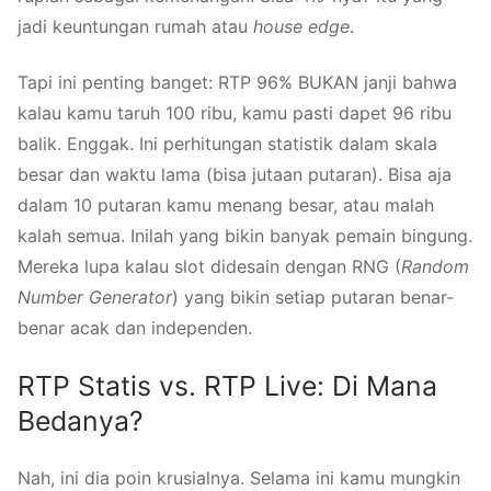
jadi keuntungan rumah atau
house edge
.
Tapi ini penting banget: RTP 96% BUKAN janji bahwa
kalau kamu taruh 100 ribu, kamu pasti dapet 96 ribu
balik. Enggak. Ini perhitungan statistik dalam skala
besar dan waktu lama (bisa jutaan putaran). Bisa aja
dalam 10 putaran kamu menang besar, atau malah
kalah semua. Inilah yang bikin banyak pemain bingung.
Mereka lupa kalau slot didesain dengan RNG (
Random
Number Generator
) yang bikin setiap putaran benar-
benar acak dan independen.
RTP Statis vs. RTP Live: Di Mana
Bedanya?
Nah, ini dia poin krusialnya. Selama ini kamu mungkin