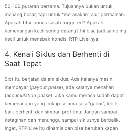
50-100 putaran pertama. Tujuannya bukan untuk
menang besar, tapi untuk “merasakan” alur permainan.
Apakah fitur bonus susah triggered? Apakah
kemenangan kecil sering datang? Ini bisa jadi sampling
kecil untuk menebak kondisi RTP Live-nya.
4. Kenali Siklus dan Berhenti di
Saat Tepat
Slot itu berjalan dalam siklus. Ada kalanya mesin
membayar (
payout phase
), ada kalanya menahan
(
accumulation phase
). Jika kamu merasa sudah dapat
kemenangan yang cukup selama sesi “gacor”, lebih
baik berhenti dan simpan profitmu. Jangan sampai
ketagihan dan menunggu sampai siklusnya berbalik.
Ingat, RTP Live itu dinamis dan bisa berubah kapan