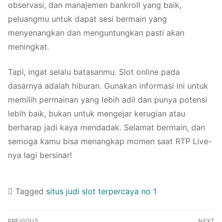
observasi, dan manajemen bankroll yang baik,
peluangmu untuk dapat sesi bermain yang
menyenangkan dan menguntungkan pasti akan
meningkat.
Tapi, ingat selalu batasanmu. Slot online pada
dasarnya adalah hiburan. Gunakan informasi ini untuk
memilih permainan yang lebih adil dan punya potensi
lebih baik, bukan untuk mengejar kerugian atau
berharap jadi kaya mendadak. Selamat bermain, dan
semoga kamu bisa menangkap momen saat RTP Live-
nya lagi bersinar!
Tagged
situs judi slot terpercaya no 1
Post
PREVIOUS
NEXT