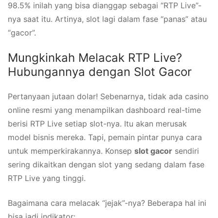
98.5% inilah yang bisa dianggap sebagai “RTP Live”-
nya saat itu. Artinya, slot lagi dalam fase “panas” atau
“gacor”.
Mungkinkah Melacak RTP Live?
Hubungannya dengan Slot Gacor
Pertanyaan jutaan dolar! Sebenarnya, tidak ada casino
online resmi yang menampilkan dashboard real-time
berisi RTP Live setiap slot-nya. Itu akan merusak
model bisnis mereka. Tapi, pemain pintar punya cara
untuk memperkirakannya. Konsep
slot gacor
sendiri
sering dikaitkan dengan slot yang sedang dalam fase
RTP Live yang tinggi.
Bagaimana cara melacak “jejak”-nya? Beberapa hal ini
bisa jadi indikator: