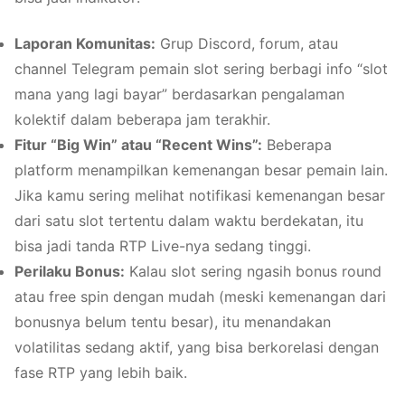
Laporan Komunitas:
Grup Discord, forum, atau
channel Telegram pemain slot sering berbagi info “slot
mana yang lagi bayar” berdasarkan pengalaman
kolektif dalam beberapa jam terakhir.
Fitur “Big Win” atau “Recent Wins”:
Beberapa
platform menampilkan kemenangan besar pemain lain.
Jika kamu sering melihat notifikasi kemenangan besar
dari satu slot tertentu dalam waktu berdekatan, itu
bisa jadi tanda RTP Live-nya sedang tinggi.
Perilaku Bonus:
Kalau slot sering ngasih bonus round
atau free spin dengan mudah (meski kemenangan dari
bonusnya belum tentu besar), itu menandakan
volatilitas sedang aktif, yang bisa berkorelasi dengan
fase RTP yang lebih baik.