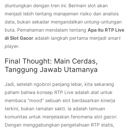
diuntungkan dengan tren ini. Bermain slot akan
menjadi lebih tentang manajemen risiko dan analisis
data, bukan sekadar mengandalkan untung-untungan
buta. Pemahaman mendalam tentang
Apa itu RTP Live
di Slot Gacor
adalah langkah pertama menjadi
smart
player
.
Final Thought: Main Cerdas,
Tanggung Jawab Utamanya
Jadi, setelah ngobrol panjang lebar, kita sekarang
paham bahwa konsep RTP Live adalah alat untuk
membaca “mood” sebuah slot berdasarkan kinerja
terkini, bukan ramalan sakti. Ia adalah temuan
komunitas untuk menjelaskan fenomena
slot gacor
.
Dengan menggabungkan pengetahuan RTP statis,