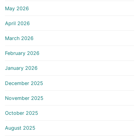
May 2026
April 2026
March 2026
February 2026
January 2026
December 2025
November 2025
October 2025
August 2025