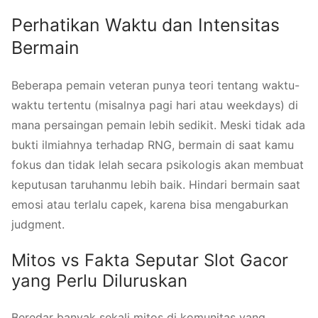
Perhatikan Waktu dan Intensitas
Bermain
Beberapa pemain veteran punya teori tentang waktu-
waktu tertentu (misalnya pagi hari atau weekdays) di
mana persaingan pemain lebih sedikit. Meski tidak ada
bukti ilmiahnya terhadap RNG, bermain di saat kamu
fokus dan tidak lelah secara psikologis akan membuat
keputusan taruhanmu lebih baik. Hindari bermain saat
emosi atau terlalu capek, karena bisa mengaburkan
judgment.
Mitos vs Fakta Seputar Slot Gacor
yang Perlu Diluruskan
Beredar banyak sekali mitos di komunitas yang