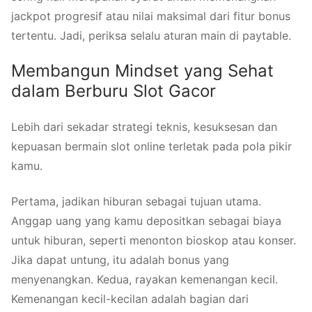
jackpot progresif atau nilai maksimal dari fitur bonus
tertentu. Jadi, periksa selalu aturan main di paytable.
Membangun Mindset yang Sehat
dalam Berburu Slot Gacor
Lebih dari sekadar strategi teknis, kesuksesan dan
kepuasan bermain slot online terletak pada pola pikir
kamu.
Pertama, jadikan hiburan sebagai tujuan utama.
Anggap uang yang kamu depositkan sebagai biaya
untuk hiburan, seperti menonton bioskop atau konser.
Jika dapat untung, itu adalah bonus yang
menyenangkan. Kedua, rayakan kemenangan kecil.
Kemenangan kecil-kecilan adalah bagian dari