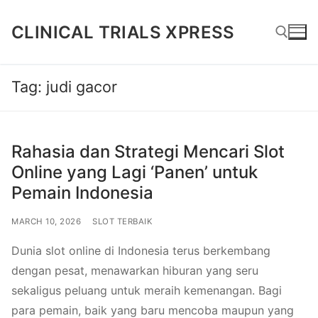
Skip
CLINICAL TRIALS XPRESS
to
content
Tag:
judi gacor
Search for:
Rahasia dan Strategi Mencari Slot
Online yang Lagi ‘Panen’ untuk
Pemain Indonesia
MARCH 10, 2026
SLOT TERBAIK
Dunia slot online di Indonesia terus berkembang
dengan pesat, menawarkan hiburan yang seru
sekaligus peluang untuk meraih kemenangan. Bagi
para pemain, baik yang baru mencoba maupun yang