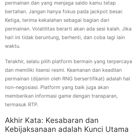
permainan dan yang menjaga saldo kamu tetap
bertahan. Jangan hanya fokus pada jackpot besar.
Ketiga, terima kekalahan sebagai bagian dari
permainan. Volatilitas berarti akan ada sesi kalah. Jika
hari ini tidak beruntung, berhenti, dan coba lagi lain
waktu.
Terakhir, selalu pilih platform bermain yang terpercaya
dan memiliki lisensi resmi. Keamanan dan keadilan
permainan (dijamin oleh RNG bersertifikat) adalah hal
non-negosiasi. Platform yang baik juga akan
memberikan informasi game dengan transparan,
termasuk RTP.
Akhir Kata: Kesabaran dan
Kebijaksanaan adalah Kunci Utama