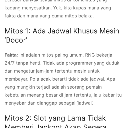
kadang menyesatkan. Yuk, kita kupas mana yang
fakta dan mana yang cuma mitos belaka.
Mitos 1: Ada Jadwal Khusus Mesin
‘Bocor’
Fakta:
Ini adalah mitos paling umum. RNG bekerja
24/7 tanpa henti. Tidak ada programmer yang duduk
dan mengatur jam-jam tertentu mesin untuk
membayar. Pola acak berarti tidak ada jadwal. Apa
yang mungkin terjadi adalah seorang pemain
kebetulan menang besar di jam tertentu, lalu kabar itu
menyebar dan dianggap sebagai ‘jadwal’.
Mitos 2: Slot yang Lama Tidak
Memberi Jackpot Akan Segera