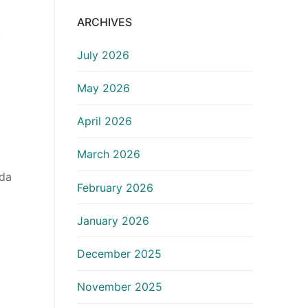
ARCHIVES
t
July 2026
May 2026
April 2026
March 2026
ada
February 2026
January 2026
December 2025
November 2025