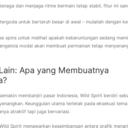
aga dan menjaga ritme bermain tetap stabil, fitur ini san
ergoda untuk bertaruh besar di awal – mulailah dengan ke
ree spins untuk melihat apakah keberuntungan sedang memi
mengelola modal akan membuat permainan tetap menyenan
ot Lain: Apa yang Membuatnya
a?
emakin membanjiri pasar Indonesia, Wild Spirit berdiri seb
yenangkan. Keunggulan utama terletak pada eksekusi tema
ya atraktif tapi juga bervariasi.
Wild Spirit menawarkan keseimbangan antara grafik menari