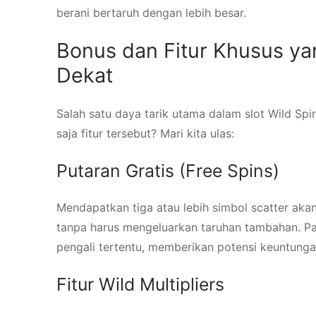
berani bertaruh dengan lebih besar.
Bonus dan Fitur Khusus 
Dekat
Salah satu daya tarik utama dalam slot Wild Spi
saja fitur tersebut? Mari kita ulas:
Putaran Gratis (Free Spins)
Mendapatkan tiga atau lebih simbol scatter ak
tanpa harus mengeluarkan taruhan tambahan. P
pengali tertentu, memberikan potensi keuntunga
Fitur Wild Multipliers