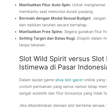
Manfaatkan Fitur Auto Spin:
Untuk menghemat ten
membantu saat mencoba durasi panjang.
Bermain dengan Modal Sesuai Budget:
Jangan t
dan naikkan taruhan secara bertahap.
Manfaatkan Free Spins:
Segera gunakan fitur f
Setting Target dan Batas Rugi:
Disiplin dalam 
tanpa tekanan.
Slot Wild Spirit versus Sl
Istimewa di Pasar Indonesi
Dalam lautan game
situs slot gacor
online yang s
contoh permainan yang serius namun tetap men
sangat autentik dan fitur bonusnya yang tidak han
Jika dibandingkan dengan slot bertema serupa, 