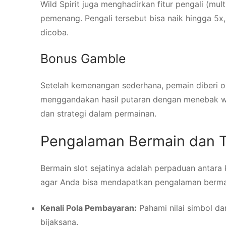
Wild Spirit juga menghadirkan fitur pengali (mult
pemenang. Pengali tersebut bisa naik hingga 5
dicoba.
Bonus Gamble
Setelah kemenangan sederhana, pemain diberi 
menggandakan hasil putaran dengan menebak wa
dan strategi dalam permainan.
Pengalaman Bermain dan Ti
Bermain slot sejatinya adalah perpaduan antara 
agar Anda bisa mendapatkan pengalaman bermai
Kenali Pola Pembayaran:
Pahami nilai simbol da
bijaksana.