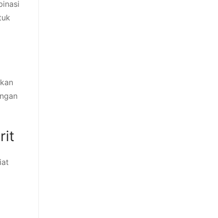
binasi
tuk
nkan
angan
it
iat