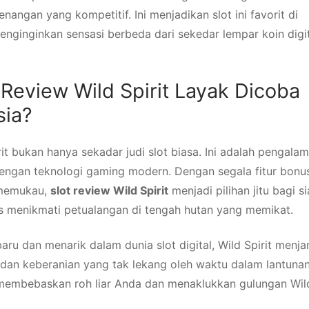
ngan yang kompetitif. Ini menjadikan slot ini favorit di
nginginkan sensasi berbeda dari sekedar lempar koin digi
Review Wild Spirit Layak Dicoba
sia?
irit bukan hanya sekadar judi slot biasa. Ini adalah pengala
engan teknologi gaming modern. Dengan segala fitur bonu
g memukau,
slot review Wild Spirit
menjadi pilihan jitu bagi s
us menikmati petualangan di tengah hutan yang memikat.
ru dan menarik dalam dunia slot digital, Wild Spirit menja
h dan keberanian yang tak lekang oleh waktu dalam lantuna
 membebaskan roh liar Anda dan menaklukkan gulungan Wil